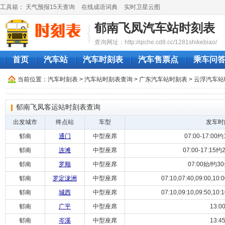
工具箱：
天气预报15天查询
在线成语词典
实时卫星云图
郁南飞凤汽车站时刻表
查询网址：http://qiche.cd8.cc/1281shikebiao/
首页
汽车站
汽车时刻表
汽车售票点
乘车问
当前位置：
汽车时刻表
>
汽车站时刻表查询
>
广东汽车站时刻表
>
云浮汽车站
郁南飞凤客运站时刻表查询
出发城市
终点站
车型
发车时
郁南
通门
中型座席
07:00-17:0
郁南
连滩
中型座席
07:00-17:1
郁南
罗顺
中型座席
07:00始/约
郁南
罗定泷洲
中型座席
07:10,07:40,09:00,10:00
郁南
城西
中型座席
07:10,09:10,09:50,10:10
郁南
广平
中型座席
13:0
郁南
岑溪
中型座席
13:4