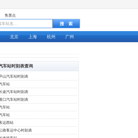
售票点
北京
上海
杭州
广州
汽车站时刻表
查询
庐山汽车站时刻表
汽车站
长途汽车站时刻表
港口汽车站时刻表
汽车站
汽车站
客运西站
公路客运中心时刻表