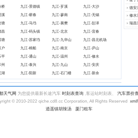
星子
春桥
九江-景德镇
九江-芗溪
九江-大沙
德安
周溪
九江-蕲春
九江-蓼南
九江-无锡
修水
蛟塘
九江-马垱
九江-襄樊
九江-彭泽
瑞昌
都昌
九江-码头镇
九江-北京
九江-宜春
横塘
九江-苏家垱
九江-九华山
九江-昌北机场
万户
九江-棉船
九江-南京
九江-庐山
乐平
九江-通山
九江-温州
九江-修水
苏州
九江-泰兴
九江-九山
九江-安庆
芜湖
九江-阳新
九江-石门楼
九江-新余
都天气网
为您提供最新长途汽车
时刻表查询
,客运站时刻表、
汽车票价
right © 2010-2022 qiche.cd8.cc Corporation, All Rights Reserved
xm
逍遥镇胡辣汤
厦门租车