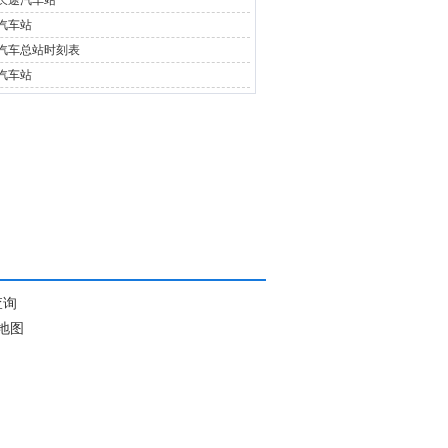
长途汽车站
汽车站
汽车总站时刻表
汽车站
查询
l地图