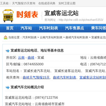
工具箱：
天气预报15天查询
在线成语词典
实时卫星云图
宣威客运北站
查询网址：http://qiche.cd8.cc/qichezhan5353/
首页
汽车站
汽车时刻表
汽车售票点
乘车问
当前位置：
汽车时刻表
>
云南汽车站时刻表
>
曲靖汽车站时刻表
> 宣威客运
宣威客运北站电话、地址等基本信息
所在区:
云南
-
曲靖
- 宣威
地址：云南省曲
区号/邮编：0874/655000
电话：(0874)712
车站别名： 宣威长途汽车北站、 宣威长途客运北站、 宣威汽车北站
相关查询：
曲靖天气预报15天
、
曲靖汽车时刻表
、
宣威客运北站时刻
宣威汽车北站概况介绍
宣威客运北站电话：(0874)7122756
宣威汽车北站地址：云南省曲靖市宣威市