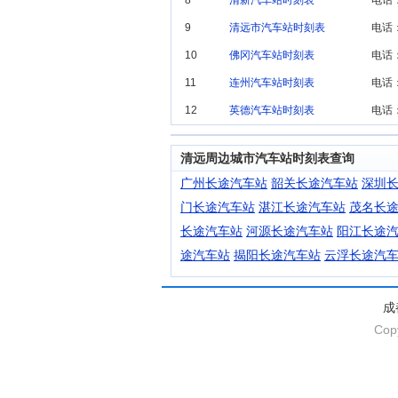
8
清新汽车站时刻表
9
清远市汽车站时刻表
电话：0
10
佛冈汽车站时刻表
11
连州汽车站时刻表
电话：0
12
英德汽车站时刻表
电话：0
清远周边城市汽车站时刻表查询
广州长途汽车站
韶关长途汽车站
深圳
门长途汽车站
湛江长途汽车站
茂名长
长途汽车站
河源长途汽车站
阳江长途
途汽车站
揭阳长途汽车站
云浮长途汽
成
Copy