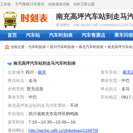
工具箱：
天气预报15天查询
在线成语词典
实时卫星云图
南充高坪汽车站到走马
查询网址：http://qiche.cd8.cc/shikebiao/124870
首页
汽车站
汽车时刻表
汽车售票点
乘车问
当前位置：
汽车时刻表
>
四川汽车时刻表
>
南充汽车时刻表
> 南充高坪汽车
南充高坪汽车站到走马汽车时刻表
出发城市:
四川 -
南充
发车车站：
南充
终点站点：
走马
乘坐车型：
中巴
全程里程:
暂无信息
终点站点：
走马
乘坐车型：
中巴
车站电话：
0817-
南充高坪客运站到走马汽车票价：
不详
车站地址：
四川省南充市高坪区鹤鸣路‎
发车时间：
7:10―10:30―15:00―16:
查询网址：
http://qiche.cd8.cc/shikebiao/124870/