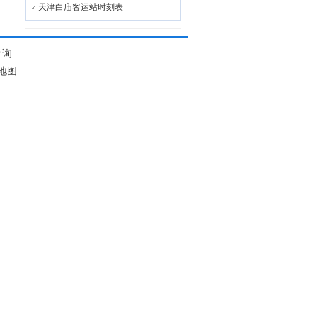
天津白庙客运站时刻表
查询
l地图