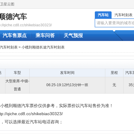
卫星云图
顺德汽车
汽车站
汽车时刻表
qiche.cd8.cc/shikebiao30323/
汽车售票点
乘车问答
天气预报
汽车时刻表
> 小榄到顺德长途汽车时刻表
站
车型
发车时间
里程
汽车
大型座席-中级-
06:25-19:12约13分钟一班
无
35
普通
供小榄到顺德汽车票价仅供参考，实际票价以汽车站售价为准！
e.cd8.cc/shikebiao30323/
题，可以选择最近汽车站电话咨询；