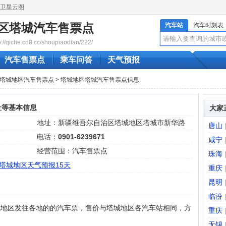
卫星云图
区塔城汽车售票点
汽车站
汽车时刻表
qiche.cd8.cc/shoupiaodian/222/
汽车售票点
乘车问答
天气预报
塔城地区汽车售票点
> 塔城地区塔城汽车售票点信息
址等基本信息
大家
地址：新疆维吾尔自治区塔城地区塔城市新华路
唐山
电话：
0901-6239671
咸宁
经营范围：汽车售票点
珠海
塔城地区天气预报15天
重庆
昆明
：
临汾
城地区发往各地的的汽车票，售价与塔城地区各汽车站相同，方
重庆
无锡