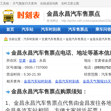
工具箱：
天气预报15天查询
在线成语词典
实时卫星云图
金昌永昌汽车售票点
查询网址：http://qiche.cd8.cc/shoupiaodian/328
首页
汽车站
汽车时刻表
汽车售票点
乘车问
当前位置：
汽车时刻表
>
甘肃汽车售票点
>
金昌汽车售票点
> 金昌永昌汽车
金昌永昌汽车售票点电话、地址等基本信
所在区:
甘肃
-
金昌
- 永昌
地址：甘肃省金
区号/邮编：0935 / 737000
电话：
(0935)75
营业时间：5:30-21:30
经营范围：汽车
相关查询：
金昌汽车站时刻表
、
金昌汽车时刻表
、
金昌天气预报15天
金昌永昌汽车售票点购票须知：
1、金昌永昌汽车售票点代售由金昌发往各
金昌各汽车站相同，方便大家就近买票！