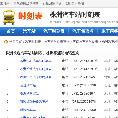
工具箱：
天气预报15天查询
在线成语词典
实时卫星云图
株洲汽车站时刻表
查询网址：http://qiche.cd8.cc/zhuzhouqichezha
首页
汽车站
汽车时刻表
汽车售票点
乘车问
当前位置：
汽车时刻表
>
汽车站时刻表查询
>
湖南汽车站时刻表
> 株洲汽车
株洲长途汽车站时刻表、株洲客运站电话查询
1
株洲中心汽车站时刻表
电话：0731-28413191或0731-28164261
地址：湖
2
株洲长途汽车站时刻表
电话：0731-28413191‎或 0733-8164261
地址：湖
3
株洲江南汽车站时刻表
电话：0731-28215945
地址：湖
4
攸县汽车站
电话：(0731)24258238
地址：湖
5
株洲汽车北站
电话：0731-28630467
地址：湖
6
茶陵虎踞长途汽车站
电话：(0731)25701678
地址：湖
7
醴陵汽车站
电话：(0731)23243990
地址：湖